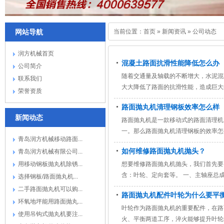
网站导航
当前位置：
首页
»
新闻资讯
»
公司动态
润方机械首页
混凝土路面抗滑性能降低怎么办
公司简介
随着交通量及轴载的不断增大，水泥混
联系我们
大大降低了路面的抗滑性能，造成巨大
荣誉资质
路面抛丸机清理钢板效率怎么样
新闻动态
路面抛丸机是一款移动式的路面清理机
一。那么路面抛丸机清理钢板的效率怎么
青岛润方机械移动路面...
如何维修路面抛丸机抛头？
青岛润方机械有限公司...
用移动钢板抛丸机除锈...
想要维修路面抛丸机抛头，我们首先要
含：叶轮、定向套等。 一、主轴座总
选择钢板/路面抛丸机...
二手路面抛丸机可以购...
路面抛丸机配件叶轮为什么要平
环氧地坪能用路面抛丸...
叶轮作为路面抛丸机的重要配件，在路
使用吊钩式抛丸机要注...
火、平衡两道工序，淬火能够提升叶轮