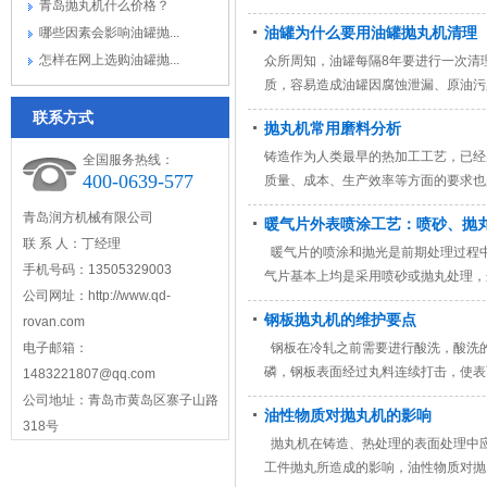
青岛抛丸机什么价格？
油罐为什么要用油罐抛丸机清理
哪些因素会影响油罐抛...
怎样在网上选购油罐抛...
众所周知，油罐每隔8年要进行一次清
质，容易造成油罐因腐蚀泄漏、原油污
联系方式
抛丸机常用磨料分析
铸造作为人类最早的热加工工艺，已经
全国服务热线：
400-0639-577
质量、成本、生产效率等方面的要求也
青岛润方机械有限公司
暖气片外表喷涂工艺：喷砂、抛
联 系 人：丁经理
暖气片的喷涂和抛光是前期处理过程中
手机号码：13505329003
气片基本上均是采用喷砂或抛丸处理，
公司网址：http://www.qd-
钢板抛丸机的维护要点
rovan.com
电子邮箱：
钢板在冷轧之前需要进行酸洗，酸洗
磷，钢板表面经过丸料连续打击，使表
1483221807@qq.com
公司地址：青岛市黄岛区寨子山路
油性物质对抛丸机的影响
318号
抛丸机在铸造、热处理的表面处理中
工件抛丸所造成的影响，油性物质对