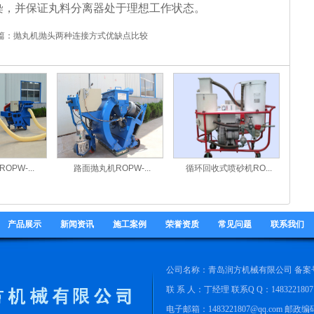
染，并保证丸料分离器处于理想工作状态。
篇：
抛丸机抛头两种连接方式优缺点比较
PW-...
路面抛丸机ROPW-...
循环回收式喷砂机RO...
产品展示
新闻资讯
施工案例
荣誉资质
常见问题
联系我们
公司名称：青岛润方机械有限公司 备案
联 系 人：丁经理 联系Q Q：
1483221807
电子邮箱：1483221807@qq.com 邮政编码